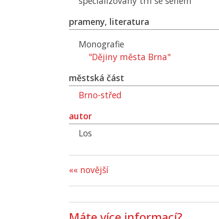
specializovaný trh se senem
prameny, literatura
Monografie
"Dějiny města Brna"
městská část
Brno-střed
autor
Los
«« novější
Máte více informací?