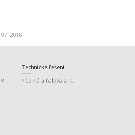
 07. 2018
Technické řešení
o.
Černá a fialová s.r.o.