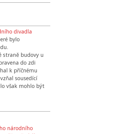
ního divadla
teré bylo
adu.
é straně budovy u
vpravena do zdi
éhal k příčnému
vzňal sousedící
adlo však mohlo být
ého národního