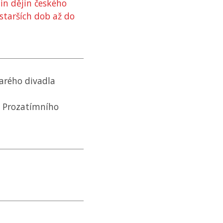
tin dějin českého
starších dob až do
arého divadla
í Prozatímního