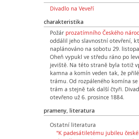
Divadlo na Veveří
charakteristika
Požár
prozatímního Českého národ
oddálil jeho slavnostní otevření, k
naplánováno na sobotu 29. listop
Oheň vypukl ve středu ráno po lev
jeviště. Na této straně byla totiž 
kamna a komín veden tak, že přil
trámu. Od rozpáleného komína se 
trám a stejně tak další čtyři. Div
otevřeno už 6. prosince 1884.
prameny, literatura
Ostatní literatura
"K padesátiletému jubileu česk