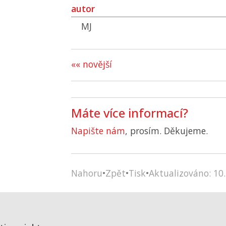
autor
MJ
«« novější
Máte více informací?
Napište nám
, prosím. Děkujeme.
Nahoru
•
Zpět
•
Tisk
•
Aktualizováno: 10.