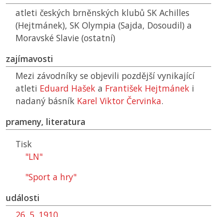
atleti českých brněnských klubů SK Achilles
(Hejtmánek), SK Olympia (Sajda, Dosoudil) a
Moravské Slavie (ostatní)
zajímavosti
Mezi závodníky se objevili pozdější vynikající
atleti
Eduard Hašek
a
František Hejtmánek
i
nadaný básník
Karel Viktor Červinka
.
prameny, literatura
Tisk
"
LN
"
"Sport a hry"
události
26. 5. 1910