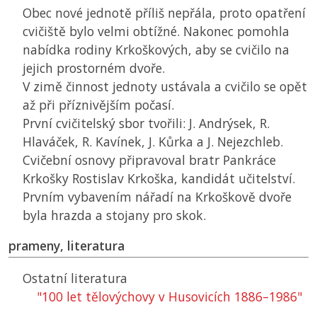
Obec nové jednotě příliš nepřála, proto opatření
cvičiště bylo velmi obtížné. Nakonec pomohla
nabídka rodiny Krkoškových, aby se cvičilo na
jejich prostorném dvoře.
V zimě činnost jednoty ustávala a cvičilo se opět
až při příznivějším počasí.
První cvičitelský sbor tvořili: J. Andrýsek, R.
Hlaváček, R. Kavínek, J. Kůrka a J. Nejezchleb.
Cvičební osnovy připravoval bratr Pankráce
Krkošky Rostislav Krkoška, kandidát učitelství.
Prvním vybavením nářadí na Krkoškově dvoře
byla hrazda a stojany pro skok.
prameny, literatura
Ostatní literatura
"100 let tělovýchovy v Husovicích 1886–1986"