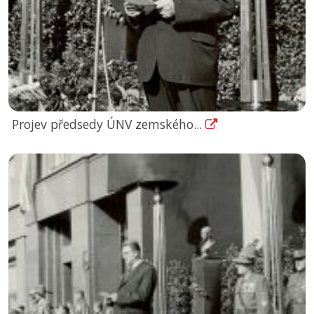
Projev předsedy ÚNV zemského...