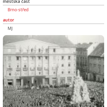
městská část
Brno-střed
autor
MJ