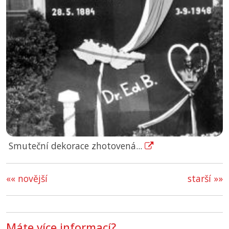
Smuteční dekorace zhotovená...
«« novější
starší »»
Máte více informací?