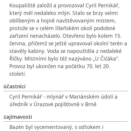
Koupaliště založil a provozoval Cyril Pernikář,
který měl nedaleko mlýn. Stalo se brzy velmi
oblíbeným a hojně navštěvovaným místem,
protože se v celém líšeňském okolí podobné
zařízení nenacházelo. Otevřeno bylo kolem 15.
června, přičemž se ještě upravoval okolní terén a
stavěly kabiny. Voda se napouštěla z nedaleké
Říčky. Místními bylo též nazýváno „U Čičáka“.
Provoz byl ukončen na počátku 70. let 20.
století.
účastníci
Cyril Pernikář - mlynář v Mariánském údolí a
úředník v Úrazové pojišťovně v Brně
zajímavosti
Bazén byl vycementovaný, s odtokem i