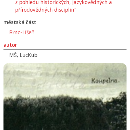
z pohledu historických, jazykovědných a
přírodovědných disciplin"
městská část
Brno-Líšeň
autor
MŠ, LucKub