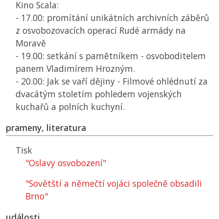
Kino Scala:
- 17.00: promítání unikátních archivních záběrů
z osvobozovacích operací Rudé armády na
Moravě
- 19.00: setkání s pamětníkem - osvoboditelem
panem Vladimírem Hrozným.
- 20.00: Jak se vaří dějiny - Filmové ohlédnutí za
dvacátým stoletím pohledem vojenských
kuchařů a polních kuchyní.
prameny, literatura
Tisk
"Oslavy osvobození"
"Sovětští a němečtí vojáci společně obsadili
Brno"
události