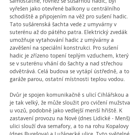
samostatně, rovněž se sušárnou hadic, byl
vyřešen jako otevřené balkony u centrálního
schodiště a připojením na věž pro sušení hadic.
Tato sušárenská šachta vede z umyvárny v
suterénu až do pátého patra. Elektrický zvedák
umožňuje vytahování hadic z umývárny a
zavěšení na speciální konstrukci. Pro sušení
hadic je zřízeno topení teplým vzduchem, který
se v suterénu vhání do šachty a nad střechou
odvětrává. Celá budova se vytápí ústředně, a to
garáže parou, ostatní místnosti teplou vodou.
Dvůr je spojen komunikačně s ulicí Cihlářskou a
je tak velký, že může sloužit pro cvičení mužstva
u vozů, podobně jako vedlejší menší hřiště. K
zastavení provozu na Nové (dnes Lidické - Menš)
ulici slouží dva semafory, a to na rohu Kopalovy
(dnes Burešova) a Lužánecké ulice. Tyto světelné