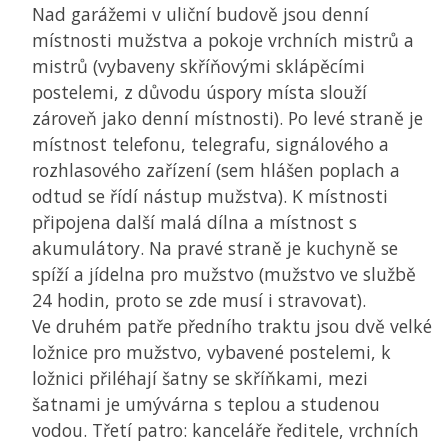
Nad garážemi v uliční budově jsou denní
místnosti mužstva a pokoje vrchních mistrů a
mistrů (vybaveny skříňovými sklápěcími
postelemi, z důvodu úspory místa slouží
zároveň jako denní místnosti). Po levé straně je
místnost telefonu, telegrafu, signálového a
rozhlasového zařízení (sem hlášen poplach a
odtud se řídí nástup mužstva). K místnosti
připojena další malá dílna a místnost s
akumulátory. Na pravé straně je kuchyně se
spíží a jídelna pro mužstvo (mužstvo ve službě
24 hodin, proto se zde musí i stravovat).
Ve druhém patře předního traktu jsou dvě velké
ložnice pro mužstvo, vybavené postelemi, k
ložnici přiléhají šatny se skříňkami, mezi
šatnami je umývárna s teplou a studenou
vodou. Třetí patro: kanceláře ředitele, vrchních