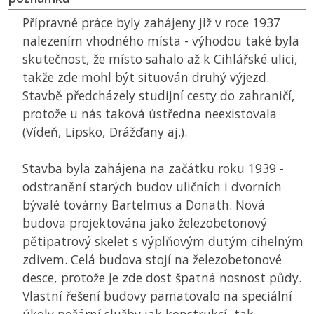
Přípravné práce byly zahájeny již v roce 1937
nalezením vhodného místa - výhodou také byla
skutečnost, že místo sahalo až k Cihlářské ulici,
takže zde mohl být situován druhý výjezd.
Stavbě předcházely studijní cesty do zahraničí,
protože u nás taková ústředna neexistovala
(Vídeň, Lipsko, Drážďany aj.).
Stavba byla zahájena na začátku roku 1939 -
odstranění starých budov uličních i dvorních
bývalé továrny Bartelmus a Donath. Nová
budova projektována jako železobetonový
pětipatrový skelet s výplňovým dutým cihelným
zdivem. Celá budova stojí na železobetonové
desce, protože je zde dost špatná nosnost půdy.
Vlastní řešení budovy pamatovalo na speciální