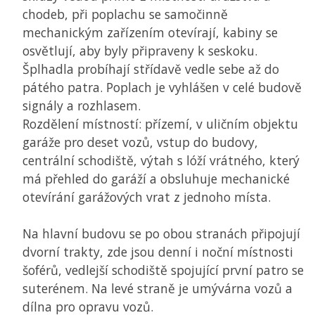
chodeb, při poplachu se samočinně
mechanickým zařízením otevírají, kabiny se
osvětlují, aby byly připraveny k seskoku.
Šplhadla probíhají střídavě vedle sebe až do
pátého patra. Poplach je vyhlášen v celé budově
signály a rozhlasem.
Rozdělení místností: přízemí, v uličním objektu
garáže pro deset vozů, vstup do budovy,
centrální schodiště, výtah s lóží vrátného, který
má přehled do garáží a obsluhuje mechanické
otevírání garážových vrat z jednoho místa.
Na hlavní budovu se po obou stranách připojují
dvorní trakty, zde jsou denní i noční místnosti
šoférů, vedlejší schodiště spojující první patro se
suterénem. Na levé straně je umývárna vozů a
dílna pro opravu vozů.