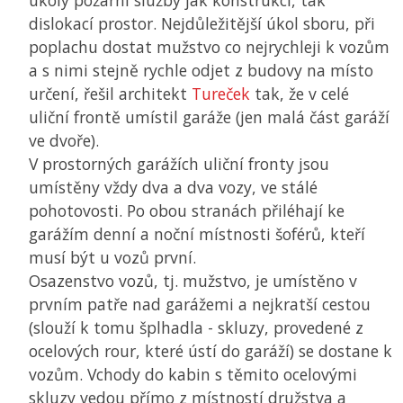
úkoly požární služby jak konstrukcí, tak
dislokací prostor. Nejdůležitější úkol sboru, při
poplachu dostat mužstvo co nejrychleji k vozům
a s nimi stejně rychle odjet z budovy na místo
určení, řešil architekt
Tureček
tak, že v celé
uliční frontě umístil garáže (jen malá část garáží
ve dvoře).
V prostorných garážích uliční fronty jsou
umístěny vždy dva a dva vozy, ve stálé
pohotovosti. Po obou stranách přiléhají ke
garážím denní a noční místnosti šoférů, kteří
musí být u vozů první.
Osazenstvo vozů, tj. mužstvo, je umístěno v
prvním patře nad garážemi a nejkratší cestou
(slouží k tomu šplhadla - skluzy, provedené z
ocelových rour, které ústí do garáží) se dostane k
vozům. Vchody do kabin s těmito ocelovými
skluzy vedou přímo z místností družstva a