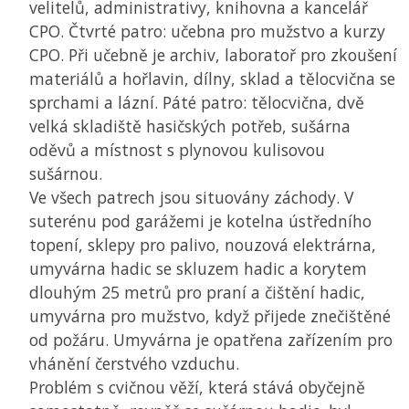
velitelů, administrativy, knihovna a kancelář
CPO. Čtvrté patro: učebna pro mužstvo a kurzy
CPO. Při učebně je archiv, laboratoř pro zkoušení
materiálů a hořlavin, dílny, sklad a tělocvična se
sprchami a lázní. Páté patro: tělocvična, dvě
velká skladiště hasičských potřeb, sušárna
oděvů a místnost s plynovou kulisovou
sušárnou.
Ve všech patrech jsou situovány záchody. V
suterénu pod garážemi je kotelna ústředního
topení, sklepy pro palivo, nouzová elektrárna,
umyvárna hadic se skluzem hadic a korytem
dlouhým 25 metrů pro praní a čištění hadic,
umyvárna pro mužstvo, když přijede znečištěné
od požáru. Umyvárna je opatřena zařízením pro
vhánění čerstvého vzduchu.
Problém s cvičnou věží, která stává obyčejně