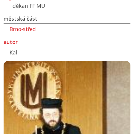
děkan
FF MU
městská část
Brno-střed
autor
Kal