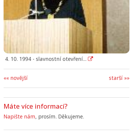
4. 10. 1994 - slavnostní otevření...
«« novější
starší »»
Máte více informací?
Napište nám
, prosím. Děkujeme.