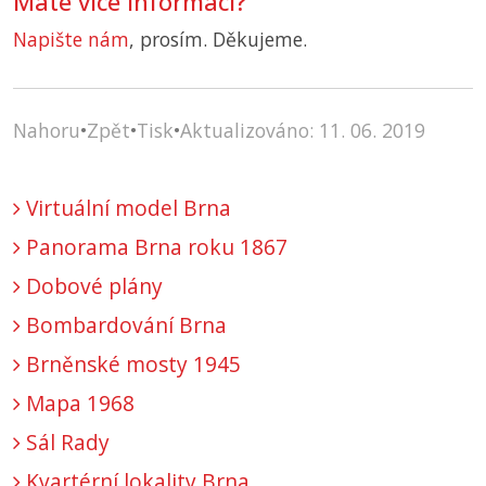
Máte více informací?
Napište nám
, prosím. Děkujeme.
Nahoru
•
Zpět
•
Tisk
•
Aktualizováno: 11. 06. 2019
Virtuální model Brna
Panorama Brna roku 1867
Dobové plány
Bombardování Brna
Brněnské mosty 1945
Mapa 1968
Sál Rady
Kvartérní lokality Brna