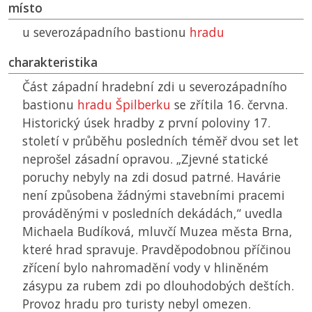
místo
u severozápadního bastionu
hradu
charakteristika
Část západní hradební zdi u severozápadního
bastionu
hradu Špilberku
se zřítila 16. června.
Historický úsek hradby z první poloviny 17.
století v průběhu posledních téměř dvou set let
neprošel zásadní opravou. „Zjevné statické
poruchy nebyly na zdi dosud patrné. Havárie
není způsobena žádnými stavebními pracemi
prováděnými v posledních dekádách,“ uvedla
Michaela Budíková, mluvčí Muzea města Brna,
které hrad spravuje. Pravděpodobnou příčinou
zřícení bylo nahromadění vody v hliněném
zásypu za rubem zdi po dlouhodobých deštích.
Provoz hradu pro turisty nebyl omezen.