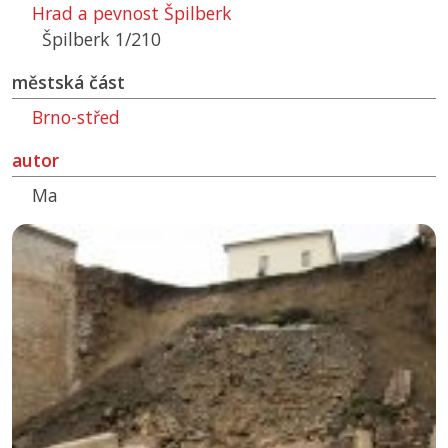
Hrad a pevnost Špilberk
Špilberk 1/210
městská část
Brno-střed
autor
Ma