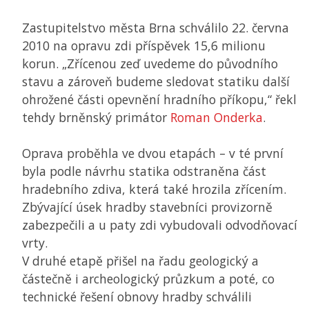
Zastupitelstvo města Brna schválilo 22. června
2010 na opravu zdi příspěvek 15,6 milionu
korun. „Zřícenou zeď uvedeme do původního
stavu a zároveň budeme sledovat statiku další
ohrožené části opevnění hradního příkopu,“ řekl
tehdy brněnský primátor
Roman Onderka
.
Oprava proběhla ve dvou etapách – v té první
byla podle návrhu statika odstraněna část
hradebního zdiva, která také hrozila zřícením.
Zbývající úsek hradby stavebníci provizorně
zabezpečili a u paty zdi vybudovali odvodňovací
vrty.
V druhé etapě přišel na řadu geologický a
částečně i archeologický průzkum a poté, co
technické řešení obnovy hradby schválili