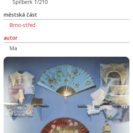
Špilberk 1/210
městská část
Brno-střed
autor
Ma