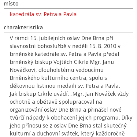
místo
katedrála sv. Petra a Pavla
charakteristika
V rámci 15. jubilejních oslav Dne Brna při
slavnostní bohoslužbě v neděli 15. 8. 2010 v
brněnské katedrále sv. Petra a Pavla předal
brněnský biskup Vojtěch Cikrle Mgr. Janu
Nováčkovi, dlouholetému vedoucímu
Brněnského kulturního centra, spolu s
děkovnou listinou medaili sv. Petra a Pavla.
Jak biskup Cikrle uvádí: „Mgr. Jan Nováček vždy
ochotně a obětavě spolupracoval na
organizování oslav Dne Brna a přinášel nové
tvůrčí nápady k obohacení jejich programu. Díky
jeho přínosu se z oslav Dne Brna stal skutečný
kulturní a duchovní svátek, který každoročně