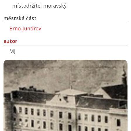
místodržitel moravský
městská část
Brno-Jundrov
autor
MJ