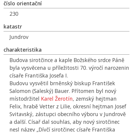
číslo orientační
230
katastr
Jundrov
charakteristika
Budova sirotčince a kaple Božského srdce Páně
byla vysvěcena u příležitosti 70. výročí narozenin
císaře Františka Josefa I.
Budovu vysvětil brněnský biskup František
Salomon (Saleský) Bauer. Přítomen byl nový
místodržitel
Karel Žerotín
, zemský hejtman
Felix, hrabě Vetter z Lilie, okresní hejtman Josef
Svitavský, zástupci obecního výboru v Jundrově
a další. Císař dal souhlas, aby nový sirotčinec
nesl název „Dívčí sirotčinec císaře Františka