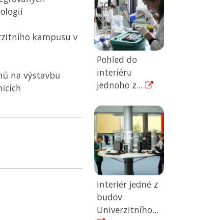
ologií
erzitního kampusu v
Pohled do
interiéru
rhů na výstavbu
jednoho z...
icích
Interiér jedné z
budov
Univerzitního...