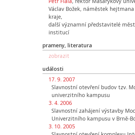
Petr Fiala
, rektor Masarykovy unive
Václav Božek, náměstek hejtmana
kraje,
další významní představitelé měst
institucí
prameny, literatura
zobrazit
události
17. 9. 2007
Slavnostní otevření budov tzv. M
univerzitního kampusu
3. 4. 2006
Slavnostní zahájení výstavby Mo
Univerzitního kampusu v Brně-B
3. 10. 2005
Slavnostní otevření komplexu In