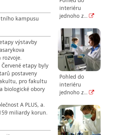
Pohled do
interiéru
jednoho z...
itního kampusu
etapy výstavby
Masarykova
 rozvoje.
a Červené etapy byly
ktarů postaveny
Pohled do
fakultu, pro fakultu
interiéru
a biologické obory
jednoho z...
lečnost A PLUS, a.
,159 miliardy korun.