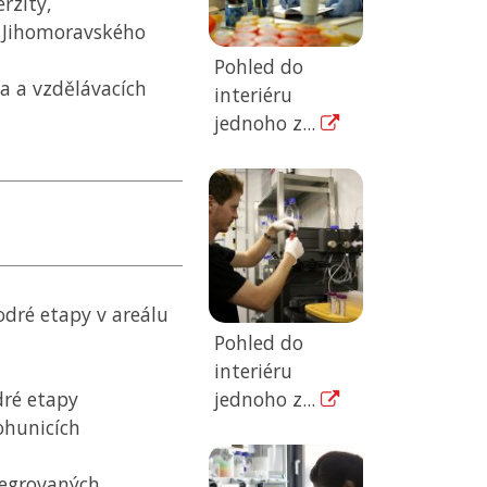
rzity,
 Jihomoravského
Pohled do
a a vzdělávacích
interiéru
jednoho z...
odré etapy v areálu
Pohled do
interiéru
jednoho z...
dré etapy
ohunicích
tegrovaných