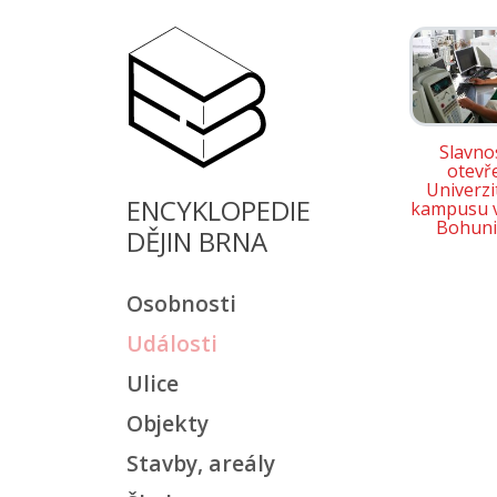
Slavno
otevř
Univerzi
ENCYKLOPEDIE
kampusu v
Bohuni
DĚJIN BRNA
Osobnosti
Události
Ulice
Objekty
Stavby, areály