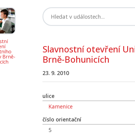
stní
ení
Slavnostní otevření Un
tního
 Brně-
Brně-Bohunicích
cích
23. 9. 2010
ulice
Kamenice
číslo orientační
5