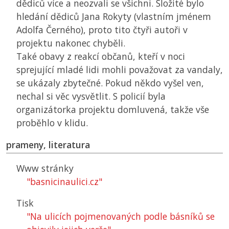
dědiců více a neozvali se všichni. Složité bylo
hledání dědiců Jana Rokyty (vlastním jménem
Adolfa Černého), proto tito čtyři autoři v
projektu nakonec chyběli.
Také obavy z reakcí občanů, kteří v noci
sprejující mladé lidi mohli považovat za vandaly,
se ukázaly zbytečné. Pokud někdo vyšel ven,
nechal si věc vysvětlit. S policií byla
organizátorka projektu domluvená, takže vše
proběhlo v klidu.
prameny, literatura
Www stránky
"basnicinaulici.cz"
Tisk
"Na ulicích pojmenovaných podle básníků se