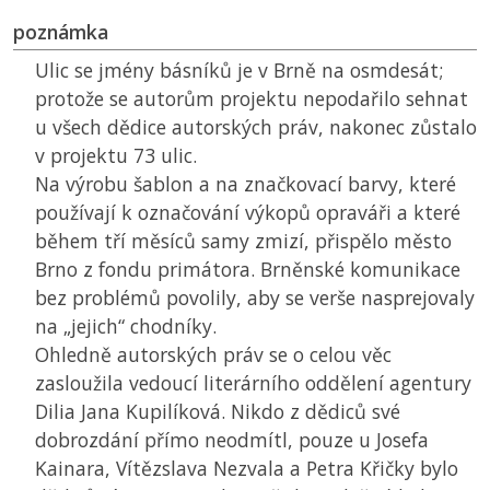
poznámka
Ulic se jmény básníků je v Brně na osmdesát;
protože se autorům projektu nepodařilo sehnat
u všech dědice autorských práv, nakonec zůstalo
v projektu 73 ulic.
Na výrobu šablon a na značkovací barvy, které
používají k označování výkopů opraváři a které
během tří měsíců samy zmizí, přispělo město
Brno z fondu primátora. Brněnské komunikace
bez problémů povolily, aby se verše nasprejovaly
na „jejich“ chodníky.
Ohledně autorských práv se o celou věc
zasloužila vedoucí literárního oddělení agentury
Dilia Jana Kupilíková. Nikdo z dědiců své
dobrozdání přímo neodmítl, pouze u Josefa
Kainara, Vítězslava Nezvala a Petra Křičky bylo