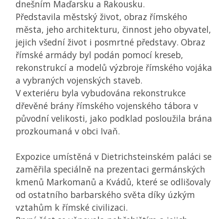
dnešním Maďarsku a Rakousku.
Představila městský život, obraz římského
města, jeho architekturu, činnost jeho obyvatel,
jejich všední život i posmrtné představy. Obraz
římské armády byl podán pomocí kreseb,
rekonstrukcí a modelů výzbroje římského vojáka
a vybraných vojenských staveb.
V exteriéru byla vybudována rekonstrukce
dřevěné brány římského vojenského tábora v
původní velikosti, jako podklad posloužila brána
prozkoumaná v obci Ivaň.
Expozice umístěná v Dietrichsteinském paláci se
zaměřila speciálně na prezentaci germánských
kmenů Markomanů a Kvádů, které se odlišovaly
od ostatního barbarského světa díky úzkým
vztahům k římské civilizaci.