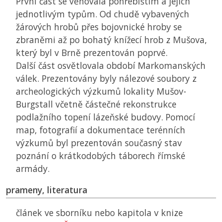
První část se věnovala pohřebištím a jejich
jednotlivým typům. Od chudě vybavených
žárových hrobů přes bojovnické hroby se
zbraněmi až po bohatý knížecí hrob z Mušova,
který byl v Brně prezentován poprvé.
Další část osvětlovala období Markomanských
válek. Prezentovány byly nálezové soubory z
archeologických výzkumů lokality Mušov-
Burgstall včetně částečné rekonstrukce
podlažního topení lázeňské budovy. Pomocí
map, fotografií a dokumentace terénních
výzkumů byl prezentován současný stav
poznání o krátkodobých táborech římské
armády.
prameny, literatura
článek ve sborníku nebo kapitola v knize