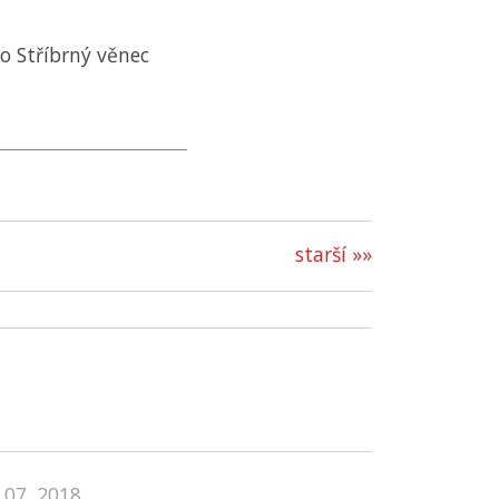
o Stříbrný věnec
starší »»
 07. 2018