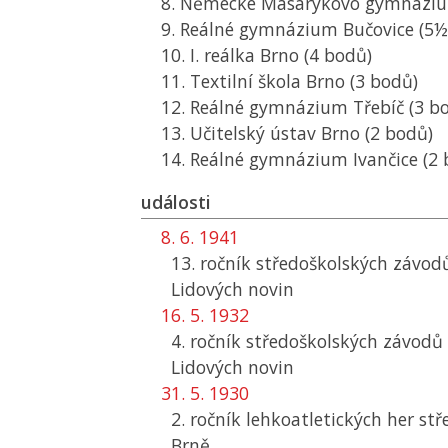
8. Německé Masarykovo gymnáziu
9. Reálné gymnázium Bučovice (5½
10. I. reálka Brno (4 bodů)
11. Textilní škola Brno (3 bodů)
12. Reálné gymnázium Třebíč (3 b
13. Učitelský ústav Brno (2 bodů)
14. Reálné gymnázium Ivančice (2 
události
8. 6. 1941
13. ročník středoškolských závod
Lidových novin
16. 5. 1932
4. ročník středoškolských závodů 
Lidových novin
31. 5. 1930
2. ročník lehkoatletických her s
Brně