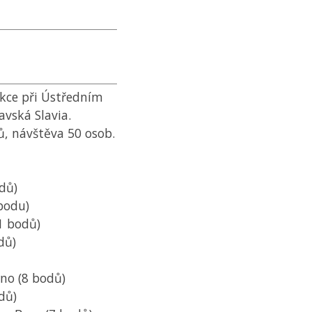
kce při Ústředním
vská Slavia.
ů, návštěva 50 osob.
dů)
bodu)
1 bodů)
dů)
no (8 bodů)
dů)