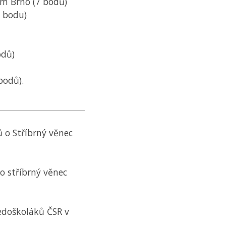
m Brno (7 bodů)
 bodu)
odů)
bodů).
ů o Stříbrný věnec
o stříbrný věnec
tředoškoláků
ČSR
v