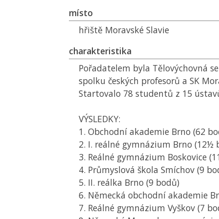
místo
hřiště Moravské Slavie
charakteristika
Pořadatelem byla Tělovýchovná se
spolku českých profesorů a
SK
Mora
Startovalo 78 studentů z 15 ústav
VÝSLEDKY:
1. Obchodní akademie Brno (62 bo
2. I. reálné gymnázium Brno (12½ 
3. Reálné gymnázium Boskovice (1
4. Průmyslová škola Smíchov (9 bo
5. II. reálka Brno (9 bodů)
6. Německá obchodní akademie Br
7. Reálné gymnázium Vyškov (7 bo