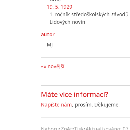
19. 5. 1929
1. ročník středoškolských závodů 
Lidových novin
autor
MJ
«« novější
Máte více informací?
Napište nám
, prosím. Děkujeme.
Nahoru
•
Zpět
•
Tisk
•
Aktualizováno: 07.