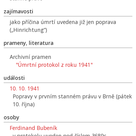
zajímavosti
jako příčina úmrtí uvedena již jen poprava
(„Hinrichtung“)
prameny, literatura
Archivní pramen
"Úmrtní protokol z roku 1941"
události
10. 10. 1941
Popravy v prvním stanném právu v Brně (pátek
10. října)
osoby
Ferdinand Bubeník
v protokolu uveden pod číslem 3689c