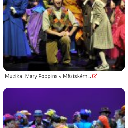
Muzikál Mary Poppins v Městském...