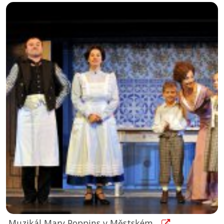
Muzikál Mary Poppins v Městském...