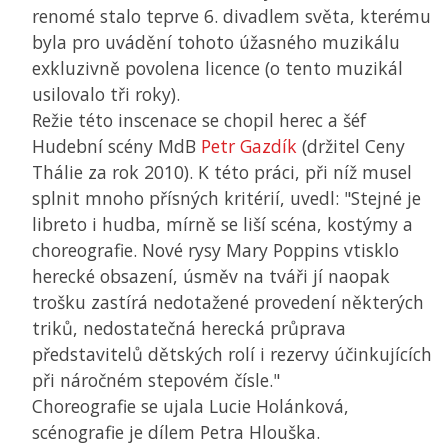
renomé stalo teprve 6. divadlem světa, kterému
byla pro uvádění tohoto úžasného muzikálu
exkluzivně povolena licence (o tento muzikál
usilovalo tři roky).
Režie této inscenace se chopil herec a šéf
Hudební scény
MdB
Petr Gazdík
(držitel Ceny
Thálie za rok 2010). K této práci, při níž musel
splnit mnoho přísných kritérií, uvedl: "Stejné je
libreto i hudba, mírně se liší scéna, kostýmy a
choreografie. Nové rysy Mary Poppins vtisklo
herecké obsazení, úsměv na tváři jí naopak
trošku zastírá nedotažené provedení některých
triků, nedostatečná herecká průprava
představitelů dětských rolí i rezervy účinkujících
při náročném stepovém čísle."
Choreografie se ujala Lucie Holánková,
scénografie je dílem Petra Hlouška.