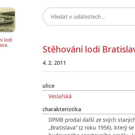
í lodi
lava
Stěhování lodi Bratisla
4. 2. 2011
ulice
Veslařská
charakteristika
DPMB
prodal další ze svých starých
„Bratislava“ (z roku 1956), který s