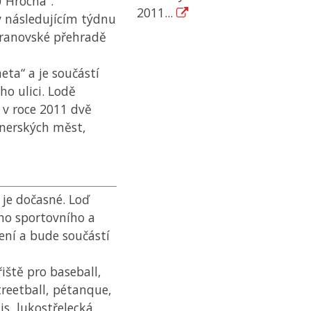
 Hrocha“.
2011...
v následujícím týdnu
Vranovské přehradě
ta“ a je součástí
o ulici. Lodě
 v roce 2011 dvě
tnerských měst,
 je dočasné. Loď
ho sportovního a
ení a bude součástí
iště pro baseball,
treetball, pétanque,
is, lukostřelecká