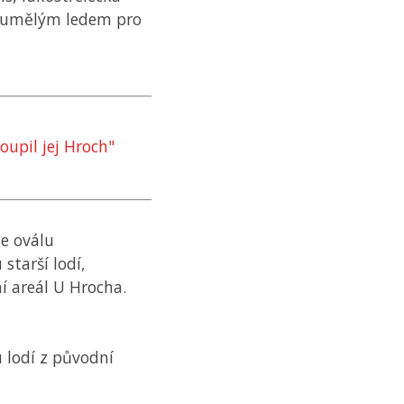
 s umělým ledem pro
oupil jej Hroch"
ne oválu
 starší lodí,
í areál U Hrocha.
u lodí z původní