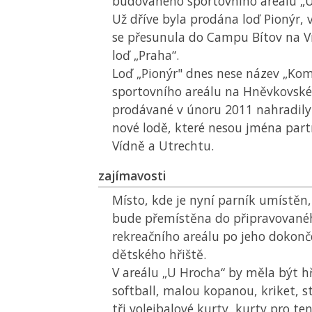
budovaného sportovního areálu „U
Už dříve byla prodána loď Pionýr, 
se přesunula do Campu Bítov na 
loď „Praha“.
Loď „Pionýr" dnes nese název „Kome
sportovního areálu na Hněvkovskéh
prodávané v únoru 2011 nahradily
nové lodě, které nesou jména par
Vídně a Utrechtu.
zajímavosti
Místo, kde je nyní parník umístěn,
bude přemístěna do připravované
rekreačního areálu po jeho dokonč
dětského hřiště.
V areálu „U Hrocha“ by měla být hř
softball, malou kopanou, kriket, s
tři volejbalové kurty, kurty pro ten