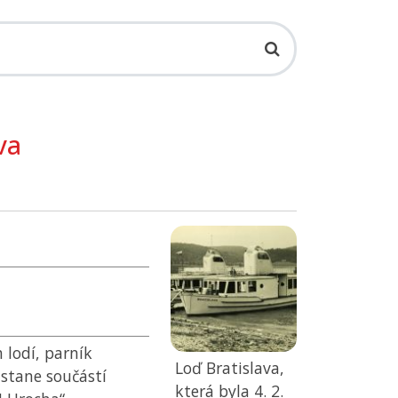
va
 lodí, parník
Loď Bratislava,
e stane součástí
která byla 4. 2.