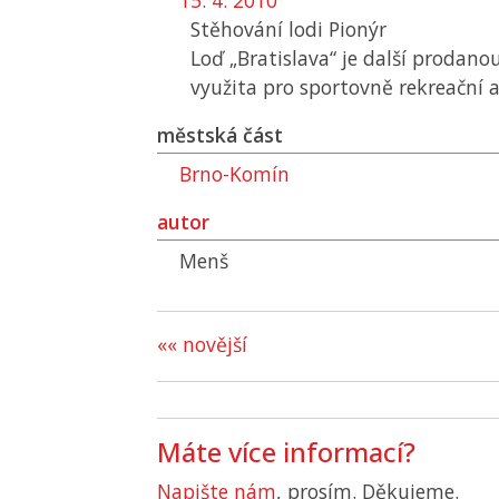
15. 4. 2010
Stěhování lodi Pionýr
Loď „Bratislava“ je další prodano
využita pro sportovně rekreační a
městská část
Brno-Komín
autor
Menš
«« novější
Máte více informací?
Napište nám
, prosím. Děkujeme.