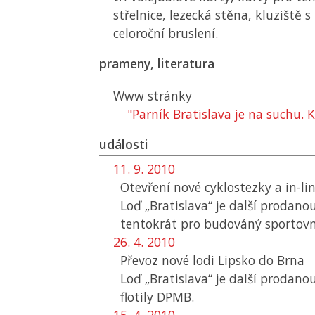
střelnice, lezecká stěna, kluziště
celoroční bruslení.
prameny, literatura
Www stránky
"Parník Bratislava je na suchu. K
události
11. 9. 2010
Otevření nové cyklostezky a in-li
Loď „Bratislava“ je další prodanou
tentokrát pro budováný sportovn
26. 4. 2010
Převoz nové lodi Lipsko do Brna
Loď „Bratislava“ je další prodano
flotily
DPMB
.