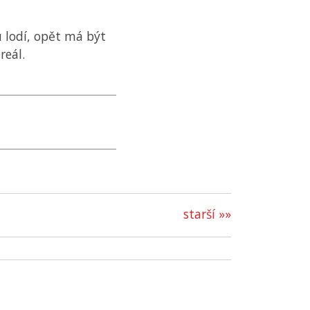
u lodí, opět má být
reál.
starší »»