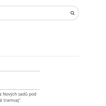
u z Nových sadů pod
á tramvaj“.