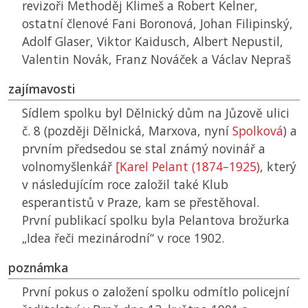
revizoři Methoděj Klimeš a Robert Kelner,
ostatní členové Fani Boronová, Johan Filipinský,
Adolf Glaser, Viktor Kaidusch, Albert Nepustil,
Valentin Novák, Franz Nováček a Václav Nepraš
zajímavosti
Sídlem spolku byl Dělnický dům na Jůzově ulici
č. 8 (později Dělnická, Marxova, nyní
Spolková
) a
prvním předsedou se stal známý novinář a
volnomyšlenkář
[Karel Pelant (1874–1925)
, který
v následujícím roce založil také Klub
esperantistů v Praze, kam se přestěhoval.
První publikací spolku byla Pelantova brožurka
„Idea řeči mezinárodní“ v roce 1902.
poznámka
První pokus o založení spolku odmítlo policejní