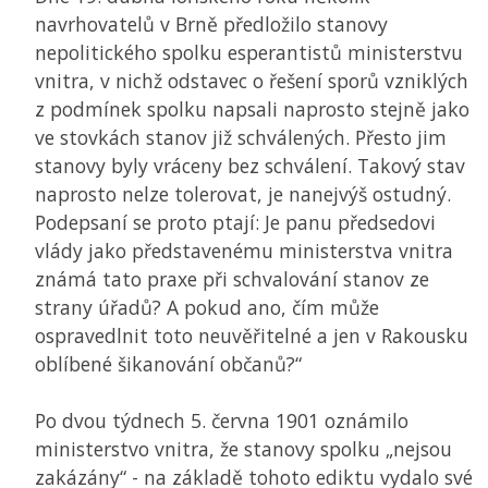
navrhovatelů v Brně předložilo stanovy
nepolitického spolku esperantistů ministerstvu
vnitra, v nichž odstavec o řešení sporů vzniklých
z podmínek spolku napsali naprosto stejně jako
ve stovkách stanov již schválených. Přesto jim
stanovy byly vráceny bez schválení. Takový stav
naprosto nelze tolerovat, je nanejvýš ostudný.
Podepsaní se proto ptají: Je panu předsedovi
vlády jako představenému ministerstva vnitra
známá tato praxe při schvalování stanov ze
strany úřadů? A pokud ano, čím může
ospravedlnit toto neuvěřitelné a jen v Rakousku
oblíbené šikanování občanů?“
Po dvou týdnech 5. června 1901 oznámilo
ministerstvo vnitra, že stanovy spolku „nejsou
zakázány“ - na základě tohoto ediktu vydalo své