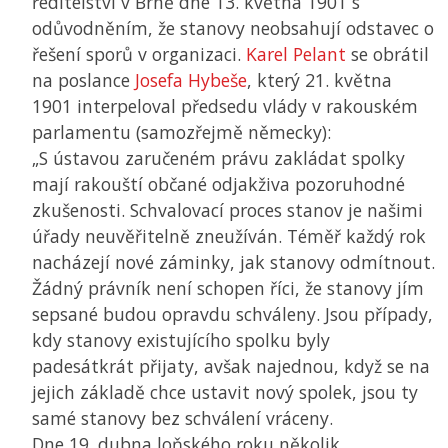
ředitelství v Brně dne 13. května 1901 s
odůvodněním, že stanovy neobsahují odstavec o
řešení sporů v organizaci.
Karel Pelant
se obrátil
na poslance
Josefa Hybeše
, který 21. května
1901 interpeloval předsedu vlády v rakouském
parlamentu (samozřejmě německy):
„S ústavou zaručeném právu zakládat spolky
mají rakouští občané odjakživa pozoruhodné
zkušenosti. Schvalovací proces stanov je našimi
úřady neuvěřitelně zneužíván. Téměř každý rok
nacházejí nové záminky, jak stanovy odmítnout.
Žádný právník není schopen říci, že stanovy jím
sepsané budou opravdu schváleny. Jsou případy,
kdy stanovy existujícího spolku byly
padesátkrát přijaty, avšak najednou, když se na
jejich základě chce ustavit nový spolek, jsou ty
samé stanovy bez schválení vráceny.
Dne 19. dubna loňského roku několik