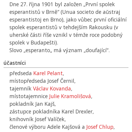
Dne 27. října 1901 byl založen „První spolek
esperantistů v Brně“ (Unua societo de aŭstraj
esperantistoj en Brno), jako vůbec první oficiální
spolek esperantistů v tehdejším Rakousku (v
uherské části říše vznikl v témže roce podobný
spolek v Budapešti).
Slovo „esperanto„ má význam „doufající“.
účastníci
předseda
Karel Pelant
,
místopředseda Josef Černil,
tajemník
Václav Kovanda
,
místotajemnice
Julie Kramolišová
,
pokladník Jan Kajš,
zástupce pokladníka Karel Drexler,
knihovník Josef Valíček,
členové výboru Adele Kajšová a
Josef Chlup
,