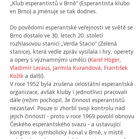
„Klub esperantistů v Brně“ (Esperantista klubo
en Brno) a jmenuje se tak dodnes.
Do povědomí esperantské veřejnosti ve světě se
Brno dostalo ve 30. letech 20. století
rozhlasovou stanicí „Verda Stacio“ (Zelená
stanice), která vedle zpráv vysílala i hry, operety
a opery s významnými umělci (
Karel Höger
,
Vladimír Leraus
,
Jarmila Kurandová
,
František
Kožík
a další).
V roce 1952 byla zrušena celostátní esperantská
organizace, avšak kluby i jednotlivci pracovali
dále (režim pochopil, že činnost esperantistů
nezastaví. Pouze si zhoršil svoji kontrolu nad
jejich činností - proto v roce 1969 povolil obnovu
Českého esperantského svazu - a ustavující
kongres se symbolicky konal v Brně, v místě