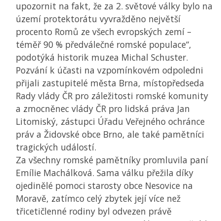
upozornit na fakt, že za 2. světové války bylo na
území protektorátu vyvražděno největší
procento Romů ze všech evropských zemí –
téměř 90 % předválečné romské populace“,
podotýká historik muzea Michal Schuster.
Pozvání k účasti na vzpomínkovém odpoledni
přijali zastupitelé města Brna, místopředseda
Rady vlády
ČR
pro záležitosti romské komunity
a zmocněnec vlády
ČR
pro lidská práva Jan
Litomiský, zástupci Úřadu Veřejného ochránce
práv a Židovské obce Brno, ale také pamětníci
tragických událostí.
Za všechny romské pamětníky promluvila paní
Emílie Machálková. Sama válku přežila díky
ojedinělé pomoci starosty obce Nesovice na
Moravě, zatímco celý zbytek její více než
třicetičlenné rodiny byl odvezen právě