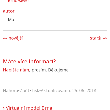
Brno-sever
autor
Ma
«« novější
starší »»
Máte více informací?
Napište nám
, prosím. Děkujeme.
Nahoru
•
Zpět
•
Tisk
•
Aktualizováno: 26. 06. 2018
Virtuální model Brna