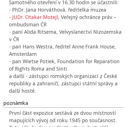
Samotného otevření v 16.30 hodin se účastnili:
- PhDr. Jana Horváthová, ředitelka muzea
-
JUDr. Otakar Motejl
, Veřejný ochránce práv –
ombudsman
ČR
- paní Alida Ritsema, Velvyslanectví Nizozemska
v
ČR
- pan Hans Westra, ředitel Anne Frank House,
Amsterdam
- pan Wietse Potiek, Foundation for Reparation
of Rights Roma and Sinti
a další - zástupci romských organizací z České
republiky a zahraničí, zástupci státní správy a
další hosté.
poznámka
První část expozice sestává ze dvou místností
mapujících vývoj od roku 1945 po současnost.