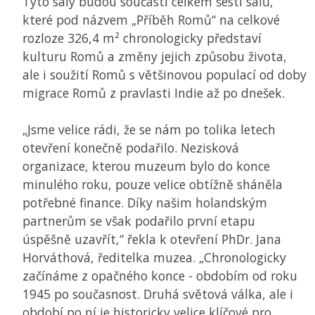
Tyto sály budou součástí celkem šesti sálů,
které pod názvem „Příběh Romů“ na celkové
rozloze 326,4 m² chronologicky představí
kulturu Romů a změny jejich způsobu života,
ale i soužití Romů s většinovou populací od doby
migrace Romů z pravlasti Indie až po dnešek.
„Jsme velice rádi, že se nám po tolika letech
otevření konečně podařilo. Nezisková
organizace, kterou muzeum bylo do konce
minulého roku, pouze velice obtížně sháněla
potřebné finance. Díky našim holandským
partnerům se však podařilo první etapu
úspěšně uzavřít,“ řekla k otevření PhDr. Jana
Horváthová, ředitelka muzea. „Chronologicky
začínáme z opačného konce - obdobím od roku
1945 po současnost. Druhá světová válka, ale i
období po ní je historicky velice klíčové pro