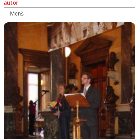
autor
Menš