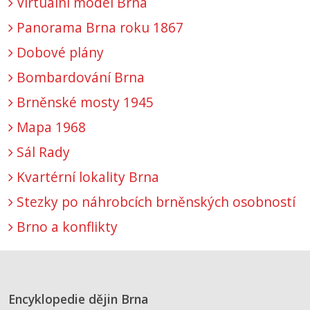
Virtuální model Brna
Panorama Brna roku 1867
Dobové plány
Bombardování Brna
Brněnské mosty 1945
Mapa 1968
Sál Rady
Kvartérní lokality Brna
Stezky po náhrobcích brněnských osobností
Brno a konflikty
Encyklopedie dějin Brna