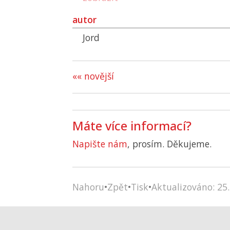
autor
Jord
«« novější
Máte více informací?
Napište nám
, prosím. Děkujeme.
Nahoru
•
Zpět
•
Tisk
•
Aktualizováno: 25.