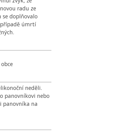
inul zvyk, že
 novou radu ze
m se doplňovalo
 případě úmrtí
žných.
 obce
likonoční neděli.
o panovníkovi nebo
ti panovníka na