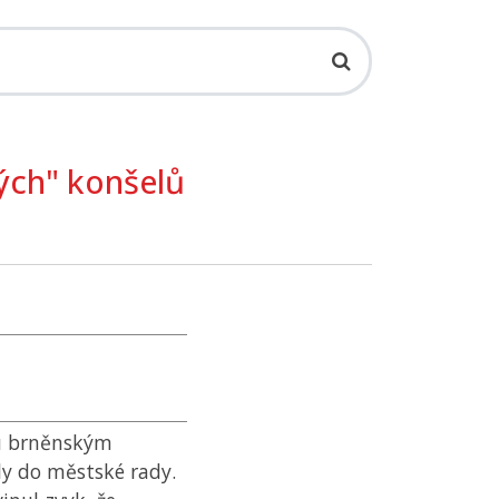
ých" konšelů
nou brněnským
y do městské rady.