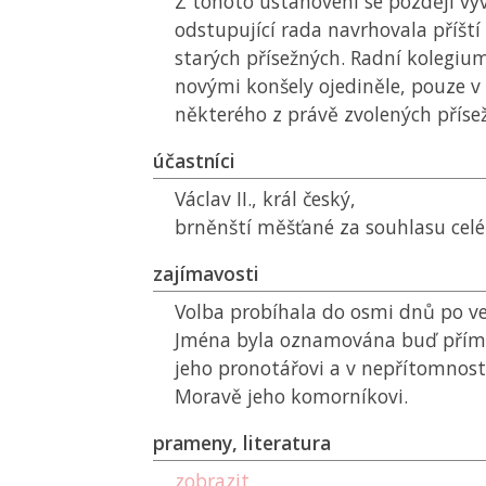
Z tohoto ustanovení se později vyv
odstupující rada navrhovala příští
starých přísežných. Radní kolegiu
novými konšely ojediněle, pouze v
některého z právě zvolených příse
účastníci
Václav II., král český,
brněnští měšťané za souhlasu celé
zajímavosti
Volba probíhala do osmi dnů po ve
Jména byla oznamována buď přím
jeho pronotářovi a v nepřítomnos
Moravě jeho komorníkovi.
prameny, literatura
zobrazit