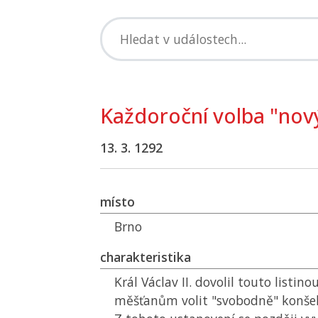
Každoroční volba "nov
13. 3. 1292
místo
Brno
charakteristika
Král Václav II. dovolil touto listi
měšťanům volit "svobodně" konšel