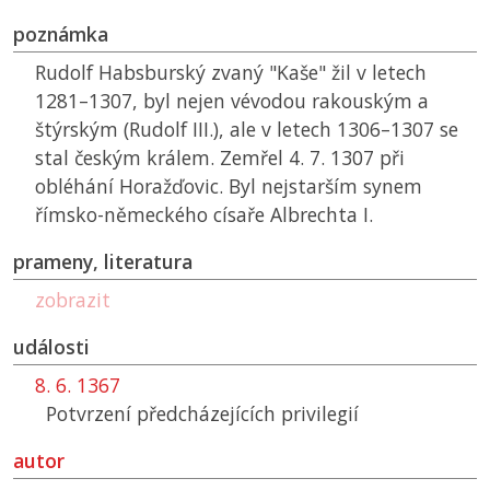
poznámka
Rudolf Habsburský zvaný "Kaše" žil v letech
1281–1307, byl nejen vévodou rakouským a
štýrským (Rudolf III.), ale v letech 1306–1307 se
stal českým králem. Zemřel 4. 7. 1307 při
obléhání Horažďovic. Byl nejstarším synem
římsko-německého císaře Albrechta I.
prameny, literatura
zobrazit
události
8. 6. 1367
Potvrzení předcházejících privilegií
autor