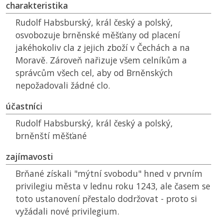
charakteristika
Rudolf Habsburský, král český a polský,
osvobozuje brněnské měšťany od placení
jakéhokoliv cla z jejich zboží v Čechách a na
Moravě. Zároveň nařizuje všem celníkům a
správcům všech cel, aby od Brněnských
nepožadovali žádné clo.
účastníci
Rudolf Habsburský, král český a polský,
brněnští měšťané
zajímavosti
Brňané získali "mýtní svobodu" hned v prvním
privilegiu města v lednu roku 1243, ale časem se
toto ustanovení přestalo dodržovat - proto si
vyžádali nové privilegium.