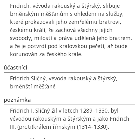
Fridrich, vévoda rakouský a štýrský, slibuje
brněnským měšťanům s ohledem na služby,
které prokazovali jeho zemřelému bratrovi,
českému králi, že zachová všechny jejich
svobody, milosti a práva udělená jeho bratrem,
a že je potvrdí pod královskou pečetí, až bude
korunován za českého krále.
účastníci
Fridrich Sličný, vévoda rakouský a štýrský,
brněnští měšťané
poznámka
Fridrich I. Sličný žil v letech 1289–1330, byl
vévodou rakouským a štýrským a jako Fridrich
III. (proti)králem římským (1314–1330).