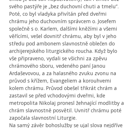
svého pastýře je „bez duchovní chuti a tmelu“.
Poté, co byl vladyka přivítán před dveřmi
chrámu jeho duchovním správcem o. Josefem
společně s o. Karlem, dalšími kněžími a všemi
věřícími, vešel dovnitř chrámu, aby byl v jeho
středu pod ambonem slavnostně oblečen do
archijerejského liturgického roucha. Když bylo
vše připraveno, vydali se všichni za zpěvu
chrámového sboru, vedeného paní Janou
Ardaševovou, a za halasného zvuku zvonu na
průvod s křížem, Evangeliem a korouhvemi
kolem chrámu. Průvod obešel třikrát chrám a
zastavil se před vchodovými dveřmi, kde
metropolita Nikolaj pronesl žehnající modlitby a
chrám slavnostně posvětil. Uvnitř chrámu poté
započala slavnostní Liturgie.
Na samý závěr bohoslužby se ujal slova nejdříve