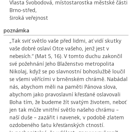
Vlasta Svobodová, místostarostka městské části
Brno-střed,
široká veřejnost
poznámka
„Tak sviť světlo vaše před lidmi, ať vidí skutky
vaše dobré oslaví Otce vašeho, jenž jest v
nebesích.“ (Mat 5, 16). V tomto duchu zakončil
své požehnání Jeho Blaženstvo metropolita
Nikolaj, když se po slavnostní bohoslužbě loučil
se všemi věřícími v brněnském chrámě. Nabádal
nás, abychom měli na paměti Pánova slova,
abychom jako pravoslavní křesťané oslavovali
Boha tím, že budeme žít svatým životem, neboť
jen tak může vnitřní světlo našeho chrámu –
naší duše – zazářit i navenek, v podobě zlatem
ozdobeného šatu křesťanských ctností.