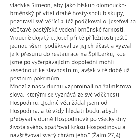
vladyka Simeon, aby jako biskup olomoucko-
brněnský přivítal drahé hosty-spolubiskupy,
pozdravil své věřící a též poděkoval o. Josefovi za
obětavé pastýřské vedení brněnské farnosti.
Vroucně dojatý o. Josef při té příležitosti ještě
jednou všem poděkoval za jejich účast a vyzval
je k přesunu do restaurace na Špilberku, kde
jsme po vyčerpávajícím dopoledni mohli
zasednout ke slavnostním, avšak v té době už
postním pokrmům.
Mnozí z nás v duchu vzpomínali na žalmistova
slova, kterými se vyznává ze své vděčnosti
Hospodinu: „Jediné věci žádal jsem od
Hospodina, a té vždy hledati budu: abych
přebýval v domě Hospodinově po všecky dny
života svého, spatřoval krásu Hospodinovu a
navštěvoval svatý chrám jeho.“ (Žalm 27,4)