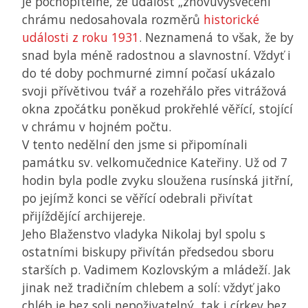
Je pochopitelné, že událost „znovuvysvěcení“
chrámu nedosahovala rozměrů
historické
události z roku 1931
. Neznamená to však, že by
snad byla méně radostnou a slavnostní. Vždyť i
do té doby pochmurné zimní počasí ukázalo
svoji přívětivou tvář a rozehřálo přes vitrážová
okna zpočátku poněkud prokřehlé věřící, stojící
v chrámu v hojném počtu.
V tento nedělní den jsme si připomínali
památku sv. velkomučednice Kateřiny. Už od 7
hodin byla podle zvyku sloužena rusínská jitřní,
po jejímž konci se věřící odebrali přivítat
přijíždějící archijereje.
Jeho Blaženstvo vladyka Nikolaj byl spolu s
ostatními biskupy přivítán předsedou sboru
starších p. Vadimem Kozlovským a mládeží. Jak
jinak než tradičním chlebem a solí: vždyť jako
chléb je bez soli nepoživatelný, tak i církev bez