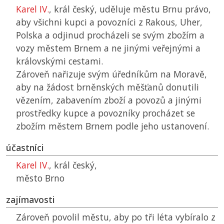
Karel IV.
, král český, uděluje městu Brnu právo,
aby všichni kupci a povozníci z Rakous, Uher,
Polska a odjinud procházeli se svým zbožím a
vozy městem Brnem a ne jinými veřejnými a
královskými cestami.
Zároveň nařizuje svým úředníkům na Moravě,
aby na žádost brněnských měšťanů donutili
vězením, zabavením zboží a povozů a jinými
prostředky kupce a povozníky procházet se
zbožím městem Brnem podle jeho ustanovení.
účastníci
Karel IV.
, král český,
město Brno
zajímavosti
Zároveň povolil městu, aby po tři léta vybíralo z