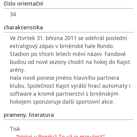
číslo orientační
34
charakteristika
Ve čtvrtek 31. března 2011 se odehrál poslední
extraligový zápas v brněnské hale Rondo.
Stadion po třiceti letech mění název. Fandové
budou od nové sezony chodit na hokej do Kajot
arény.
Hala nově ponese jméno hlavního partnera
klubu. Společnost Kajot vyrábí hrací automaty i
software a kromě partnerství s brněnským
hokejem sponzoruje další sportovní akce.
prameny, literatura
Tisk
"Hokej v Rondu? To už je minulost"