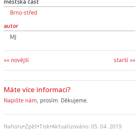
městská část
Brno-střed
autor
MJ
«« novější
starší »»
Máte více informací?
Napište nám
, prosím. Děkujeme.
Nahoru
•
Zpět
•
Tisk
•
Aktualizováno: 05. 04. 2019