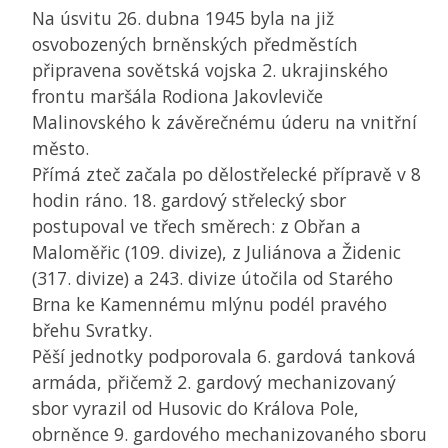
Na úsvitu 26. dubna 1945 byla na již
osvobozených brněnských předměstích
připravena sovětská vojska 2. ukrajinského
frontu maršála Rodiona Jakovleviče
Malinovského k závěrečnému úderu na vnitřní
město.
Přímá zteč začala po dělostřelecké přípravě v 8
hodin ráno. 18. gardový střelecký sbor
postupoval ve třech směrech: z Obřan a
Maloměřic (109. divize), z Juliánova a Židenic
(317. divize) a 243. divize útočila od Starého
Brna ke Kamennému mlýnu podél pravého
břehu Svratky.
Pěší jednotky podporovala 6. gardová tanková
armáda, přičemž 2. gardový mechanizovaný
sbor vyrazil od Husovic do Králova Pole,
obrněnce 9. gardového mechanizovaného sboru