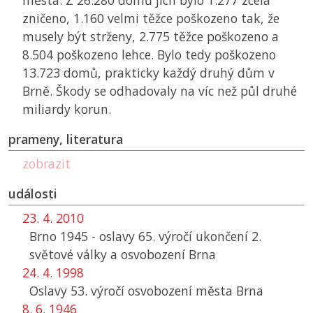
města. Z 26.280 domů jich bylo 1.277 zcela
zničeno, 1.160 velmi těžce poškozeno tak, že
musely být strženy, 2.775 těžce poškozeno a
8.504 poškozeno lehce. Bylo tedy poškozeno
13.723 domů, prakticky každý druhý dům v
Brně. Škody se odhadovaly na víc než půl druhé
miliardy korun.
prameny, literatura
zobrazit
události
23. 4. 2010
Brno 1945 - oslavy 65. výročí ukončení 2.
světové války a osvobození Brna
24. 4. 1998
Oslavy 53. výročí osvobození města Brna
8. 6. 1946