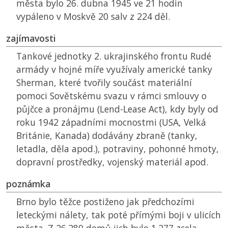
města bylo 26. dubna 1945 ve 21 hodin
vypáleno v Moskvě 20 salv z 224 děl.
zajímavosti
Tankové jednotky 2. ukrajinského frontu Rudé
armády v hojné míře využívaly americké tanky
Sherman, které tvořily součást materiální
pomoci Sovětskému svazu v rámci smlouvy o
půjčce a pronájmu (Lend-Lease Act), kdy byly od
roku 1942 západními mocnostmi (USA, Velká
Británie, Kanada) dodávány zbraně (tanky,
letadla, děla apod.), potraviny, pohonné hmoty,
dopravní prostředky, vojenský materiál apod.
poznámka
Brno bylo těžce postiženo jak předchozími
leteckými nálety, tak poté přímými boji v ulicích