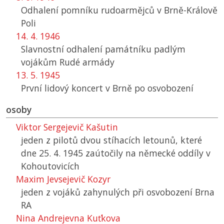
Odhalení pomníku rudoarmějců v Brně-Králově
Poli
14. 4. 1946
Slavnostní odhalení památníku padlým
vojákům Rudé armády
13. 5. 1945
První lidový koncert v Brně po osvobození
osoby
Viktor Sergejevič Kašutin
jeden z pilotů dvou stíhacích letounů, které
dne 25. 4. 1945 zaútočily na německé oddíly v
Kohoutovicích
Maxim Jevsejevič Kozyr
jeden z vojáků zahynulých při osvobození Brna
RA
Nina Andrejevna Kuťkova