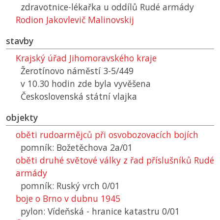
zdravotnice-lékařka u oddílů Rudé armády
Rodion Jakovlevič Malinovskij
stavby
Krajský úřad Jihomoravského kraje
Žerotínovo náměstí 3-5/449
v 10.30 hodin zde byla vyvěšena
Československá státní vlajka
objekty
oběti rudoarmějců při osvobozovacích bojích
pomník: Božetěchova 2a/01
oběti druhé světové války z řad příslušníků Rudé
armády
pomník: Ruský vrch 0/01
boje o Brno v dubnu 1945
pylon: Vídeňská - hranice katastru 0/01