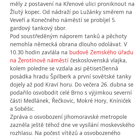
měly z postavení na Křenové ulici proniknout na
Žlutý kopec. Od nádraží po Lužánky směrem na
Veveří a Konečného náměstí se probíjel 5.
gardový tankový sbor.
Pod soustředěným náporem tanků a pěchoty
nemohla německá obrana dlouho odolávat. V
10.30 hodin zavlála na
budově Zemského úřadu
na Žerotínově náměstí
československá vlajka,
kolem poledne se vzdala asi pětisetčlenná
posádka hradu Špilberk a první sovětské tanky
dojely až pod Kraví horu. Do večera 26. dubna se
podařilo osvobodit celé Brno s výjimkou severní
části Medlánek, Řečkovic, Mokré Hory, Kníniček
a Soběšic.
Zpráva o osvobození jihomoravské metropole
zazněla ještě téhož dne ve vysílání moskevského
rozhlasu. Na počest vítězů a osvobozeného