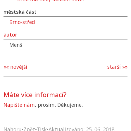
městská část
Brno-střed
autor
Menš
«« novější
starší »»
Máte více informací?
Napište nám
, prosím. Děkujeme.
Nahoru
•
Zpět
•
Tisk
•
Aktualizováno: 25. 06. 2018