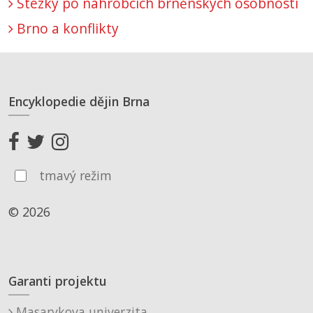
Stezky po náhrobcích brněnských osobností
Brno a konflikty
Encyklopedie dějin Brna
tmavý režim
© 2026
Garanti projektu
Masarykova univerzita