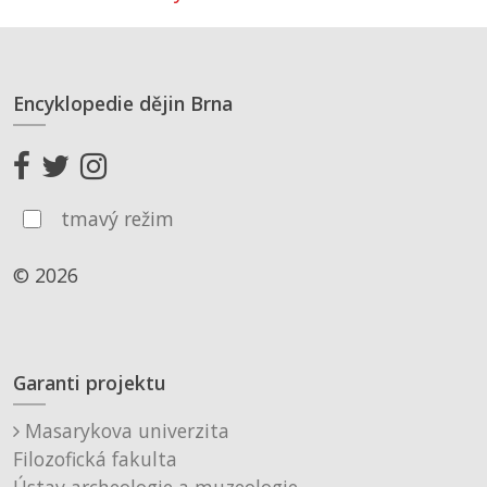
Encyklopedie dějin Brna
tmavý režim
© 2026
Garanti projektu
Masarykova univerzita
Filozofická fakulta
Ústav archeologie a muzeologie