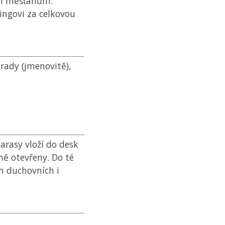
ým měšťanům:
ingovi za celkovou
 rady (jmenovitě),
arasy vloží do desk
ně otevřeny. Do té
m duchovních i