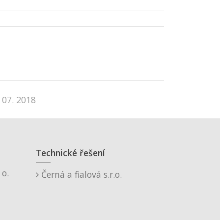
 07. 2018
Technické řešení
o.
Černá a fialová s.r.o.