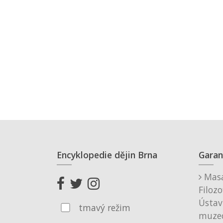
Encyklopedie dějin Brna
Garan
Masa
Filozo
Ústav
tmavý režim
muzeo