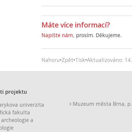
Máte více informací?
Napište nám
, prosím. Děkujeme.
Nahoru
•
Zpět
•
Tisk
•
Aktualizováno: 14.
ti projektu
Muzeum města Brna, p. 
rykova univerzita
fická fakulta
 archeologie a
logie