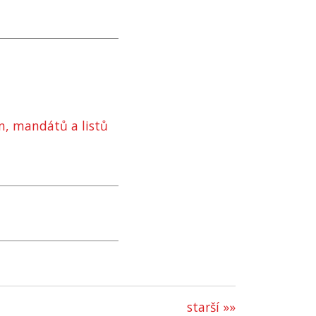
in, mandátů a listů
starší »»