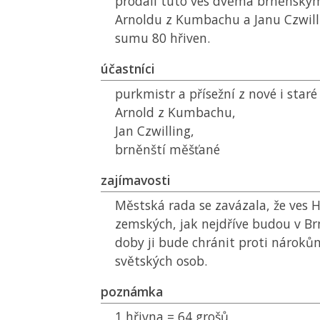
prodali tuto ves dvěma brněnsk
Arnoldu z Kumbachu a Janu Czwill
sumu 80 hřiven.
účastníci
purkmistr a přísežní z nové i staré
Arnold z Kumbachu,
Jan Czwilling,
brněnští měšťané
zajímavosti
Městská rada se zavázala, že ves H
zemských, jak nejdříve budou v Br
doby ji bude chránit proti nároků
světských osob.
poznámka
1 hřivna = 64 grošů