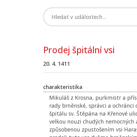
Prodej špitální vsi
20. 4. 1411
charakteristika
Mikuláš z Krosna, purkmistr a příse
rady brněnské, správci a ochránc
špitálu sv. Štěpána na Křenové uli
velkou nouzi chudých nemocných a
způsobenou zpustošením vsi Haras