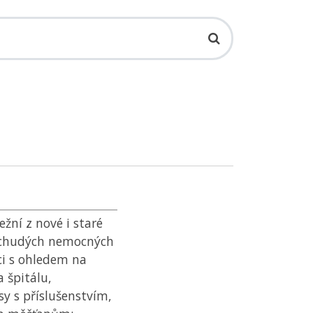
žní z nové i staré
i chudých nemocných
ci s ohledem na
 špitálu,
y s příslušenstvím,