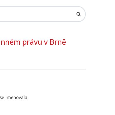
anném právu v Brně
se jmenovala