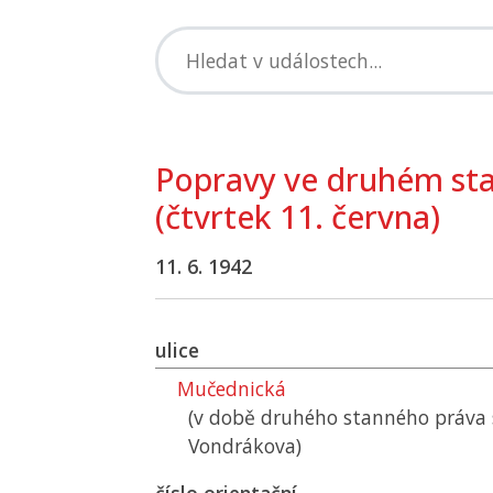
Popravy ve druhém st
(čtvrtek 11. června)
11. 6. 1942
ulice
Mučednická
(v době druhého stanného práva 
Vondrákova)