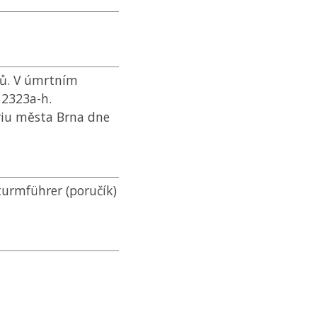
žů. V úmrtním
 2323a-h.
riu města Brna dne
turmführer (poručík)