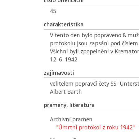
číslo orientační
45
charakteristika
V tento den bylo popraveno 8 mu
protokolu jsou zapsáni pod číslem
Všichni byli zpopelněni v Kremato
12. 6. 1942.
zajímavosti
velitelem popravčí čety SS- Unters
Albert Barth
prameny, literatura
Archivní pramen
"Úmrtní protokol z roku 1942"