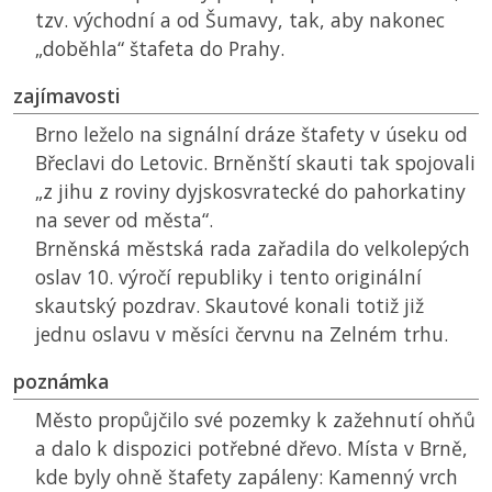
tzv. východní a od Šumavy, tak, aby nakonec
„doběhla“ štafeta do Prahy.
zajímavosti
Brno leželo na signální dráze štafety v úseku od
Břeclavi do Letovic. Brněnští skauti tak spojovali
„z jihu z roviny dyjskosvratecké do pahorkatiny
na sever od města“.
Brněnská městská rada zařadila do velkolepých
oslav 10. výročí republiky i tento originální
skautský pozdrav. Skautové konali totiž již
jednu oslavu v měsíci červnu na Zelném trhu.
poznámka
Město propůjčilo své pozemky k zažehnutí ohňů
a dalo k dispozici potřebné dřevo. Místa v Brně,
kde byly ohně štafety zapáleny: Kamenný vrch