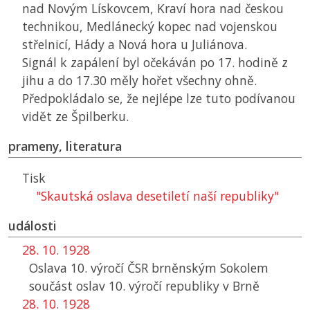
nad Novým Lískovcem, Kraví hora nad českou
technikou, Medlánecký kopec nad vojenskou
střelnicí, Hády a Nová hora u Juliánova.
Signál k zapálení byl očekáván po 17. hodině z
jihu a do 17.30 měly hořet všechny ohně.
Předpokládalo se, že nejlépe lze tuto podívanou
vidět ze Špilberku.
prameny, literatura
Tisk
"Skautská oslava desetiletí naší republiky"
události
28. 10. 1928
Oslava 10. výročí
ČSR
brněnským Sokolem
součást oslav 10. výročí republiky v Brně
28. 10. 1928