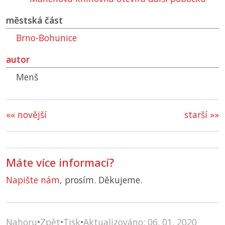
městská část
Brno-Bohunice
autor
Menš
«« novější
starší »»
Máte více informací?
Napište nám
, prosím. Děkujeme.
Nahoru
•
Zpět
•
Tisk
•
Aktualizováno: 06. 01. 2020