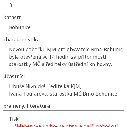
3
katastr
Bohunice
charakteristika
Novou pobočku
KJM
pro obyvatele Brna-Bohunic
byla otevřena ve 14 hodin za přítomnosti
starostky
MČ
a ředitelky ústřední knihovny.
účastníci
Libuše Nivnická, ředitelka
KJM
,
Ivana Toufarová, starostka
MČ
Brno-Bohunice
prameny, literatura
Tisk
"Mahenova knihovna otevírá další pobočku"