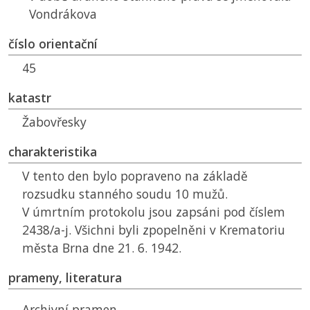
Vondrákova
číslo orientační
45
katastr
Žabovřesky
charakteristika
V tento den bylo popraveno na základě
rozsudku stanného soudu 10 mužů.
V úmrtním protokolu jsou zapsáni pod číslem
2438/a-j. Všichni byli zpopelněni v Krematoriu
města Brna dne 21. 6. 1942.
prameny, literatura
Archivní pramen