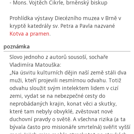
- Mons. Vojtěch Cikrle, brněnský biskup
Prohlídka výstavy Diecézního muzea v Brně v
kryptě katedrály sv. Petra a Pavla nazvané
Kotva a pramen
.
poznámka
Slovo jednoho z autorů sousoší, sochaře
Vladimíra Matouška:
„Na úsvitu kulturních dějin naší země stáli dva
muži, kteří projevili nesmírnou odvahu. Totiž
odvahu sloužit svým intelektem lidem v cizí
zemi, vydat se na nebezpečné cesty do
neprobádaných krajin, konat věci a skutky,
které tam nebyly obvyklé, zvěstovat nové
duchovní pravdy o světě. A všechna rizika (a ta
bývala často pro misionáře smrtelná) svěřit vyšší