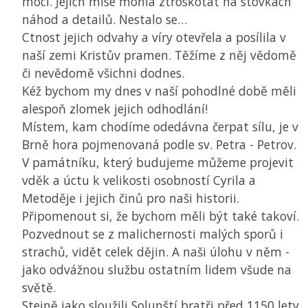
moci. Jejich mise mohla ztroskotat na stovkách
náhod a detailů. Nestalo se…
Ctnost jejich odvahy a víry otevřela a posílila v
naší zemi Kristův pramen. Těžíme z něj vědomě
či nevědomě všichni dodnes.
Kéž bychom my dnes v naší pohodlné době měli
alespoň zlomek jejich odhodlání!
Místem, kam chodíme odedávna čerpat sílu, je v
Brně hora pojmenovaná podle sv. Petra - Petrov.
V památníku, který budujeme můžeme projevit
vděk a úctu k velikosti osobností Cyrila a
Metoděje i jejich činů pro naši historii.
Připomenout si, že bychom měli být také takoví.
Pozvednout se z malichernosti malých sporů i
strachů, vidět celek dějin. A naši úlohu v něm -
jako odvážnou službu ostatním lidem všude na
světě.
Stejně jako sloužili Solunští bratři před 1150 lety