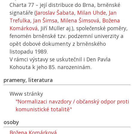
Charta 77 – její distribuce do Brna, brněnské
signatáře (
Jaroslav Šabata
,
Milan Uhde
,
Jan
Trefulka
,
Jan Šimsa
,
Milena Šimsová
,
Božena
Komárková
, Jiří Müller aj.), společenské poměry,
fenomén brněnské tzv. podzemní univerzity a
opět dobové dokumenty z brněnského
listopadu 1989.
V rámci výstavy se uskutečnil i Den Pavla
Kohouta k jeho 85. narozeninám.
prameny, literatura
Www stránky
"Normalizaci navzdory / občanský odpor proti
komunistické totalitě"
osoby
Božena Komárková