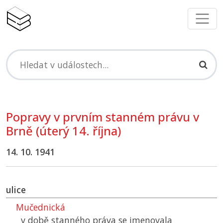
Popravy v prvním stanném právu v
Brně (úterý 14. října)
14. 10. 1941
ulice
Mučednická
v době stanného práva se jmenovala