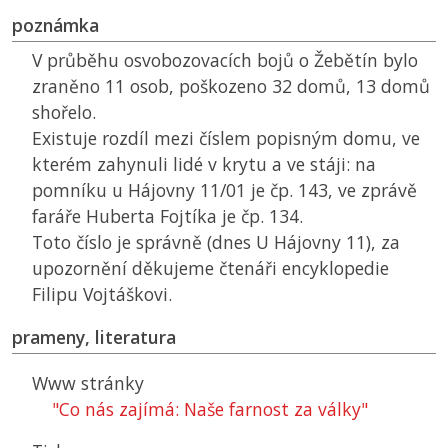
poznámka
V průběhu osvobozovacích bojů o Žebětín bylo
zraněno 11 osob, poškozeno 32 domů, 13 domů
shořelo.
Existuje rozdíl mezi číslem popisným domu, ve
kterém zahynuli lidé v krytu a ve stáji: na
pomníku u Hájovny 11/01 je čp. 143, ve zprávě
faráře Huberta Fojtíka je čp. 134.
Toto číslo je správně (dnes U Hájovny 11), za
upozornění děkujeme čtenáři encyklopedie
Filipu Vojtáškovi.
prameny, literatura
Www stránky
"Co nás zajímá: Naše farnost za války"