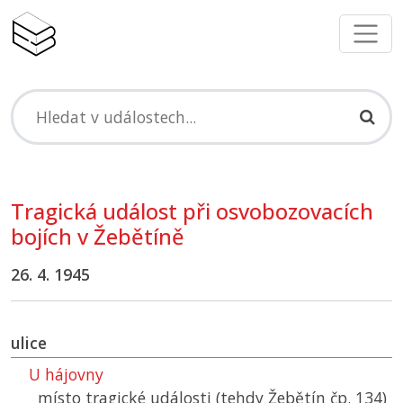
Tragická událost při osvobozovacích
bojích v Žebětíně
26. 4. 1945
ulice
U hájovny
místo tragické události (tehdy Žebětín čp. 134)