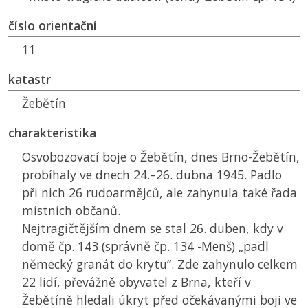
číslo orientační
11
katastr
Žebětín
charakteristika
Osvobozovací boje o Žebětín, dnes Brno-Žebětín,
probíhaly ve dnech 24.–26. dubna 1945. Padlo
při nich 26 rudoarmějců, ale zahynula také řada
místních občanů.
Nejtragičtějším dnem se stal 26. duben, kdy v
domě čp. 143 (správně čp. 134 -Menš) „padl
německý granát do krytu“. Zde zahynulo celkem
22 lidí, převážně obyvatel z Brna, kteří v
Žebětíně hledali úkryt před očekávanými boji ve