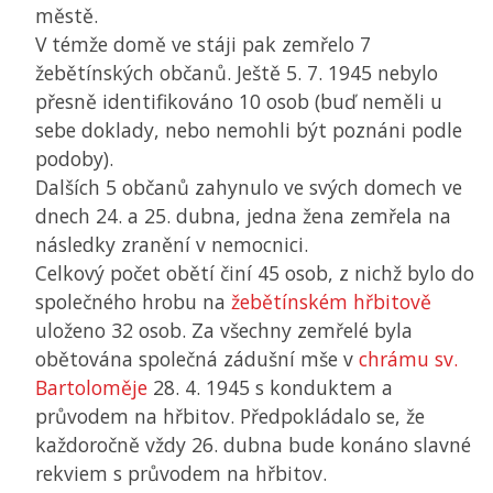
městě.
V témže domě ve stáji pak zemřelo 7
žebětínských občanů. Ještě 5. 7. 1945 nebylo
přesně identifikováno 10 osob (buď neměli u
sebe doklady, nebo nemohli být poznáni podle
podoby).
Dalších 5 občanů zahynulo ve svých domech ve
dnech 24. a 25. dubna, jedna žena zemřela na
následky zranění v nemocnici.
Celkový počet obětí činí 45 osob, z nichž bylo do
společného hrobu na
žebětínském hřbitově
uloženo 32 osob. Za všechny zemřelé byla
obětována společná zádušní mše v
chrámu sv.
Bartoloměje
28. 4. 1945 s konduktem a
průvodem na hřbitov. Předpokládalo se, že
každoročně vždy 26. dubna bude konáno slavné
rekviem s průvodem na hřbitov.