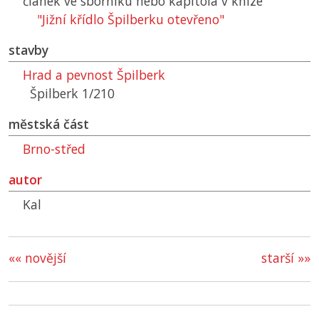
článek ve sborníku nebo kapitola v knize
"Jižní křídlo Špilberku otevřeno"
stavby
Hrad a pevnost Špilberk
Špilberk 1/210
městská část
Brno-střed
autor
Kal
«« novější
starší »»