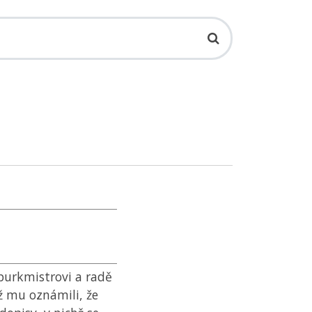
á purkmistrovi a radě
ž mu oznámili, že