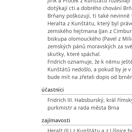
Jiřík a Proček z Kunštátu rozesílají
dotýkají cti a dobrého chování Br
Brňany poškozují, ti také nevinně t
Heralta z Kunštátu, který byl prá
zemského hejtmana (Jan z Cimbur
biskupa olomouckého (Pavel z Mili
zemských pánů moravských za své 
skutky, které spáchal.
Fridrich oznamuje, že k němu ješt
Kunštátů nedošlo, a pokud by je v
bude mít na zřeteli dopis od brn
účastníci
Fridrich III. Habsburský, král římsk
purkmistr a rada města Brna
zajímavosti
Heralt (II.) z Kunštátu a z Líšnice 