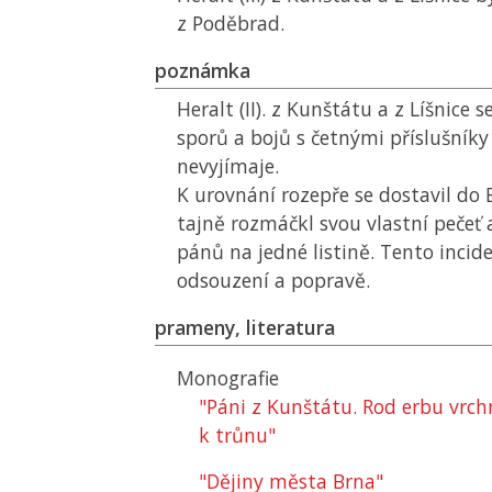
z Poděbrad.
poznámka
Heralt (II). z Kunštátu a z Líšnice 
sporů a bojů s četnými příslušníky
nevyjímaje.
K urovnání rozepře se dostavil do 
tajně rozmáčkl svou vlastní pečeť 
pánů na jedné listině. Tento inci
odsouzení a popravě.
prameny, literatura
Monografie
"Páni z Kunštátu. Rod erbu vrch
k trůnu"
"Dějiny města Brna"