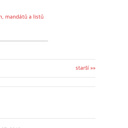
in, mandátů a listů
starší »»