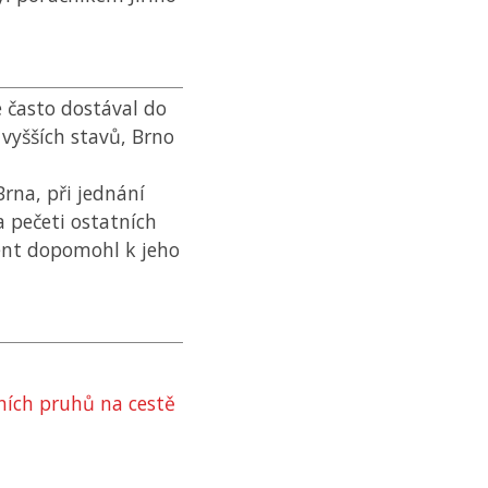
se často dostával do
 vyšších stavů, Brno
Brna, při jednání
a pečeti ostatních
dent dopomohl k jeho
ních pruhů na cestě