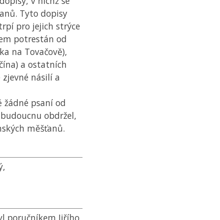
 dopisy, v nichž se
ňanů. Tyto dopisy
rpí pro jejich strýce
vem potrestán od
ka na Tovačově),
čína) a ostatních
zjevné násilí a
ě žádné psaní od
 budoucnu obdržel,
ěnských měšťanů.
ý,
byl poručníkem Jiřího