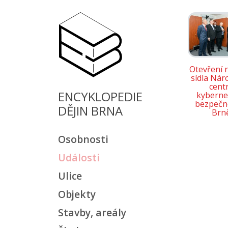
Otevření 
sídla Nár
cent
ENCYKLOPEDIE
kyberne
bezpečno
DĚJIN BRNA
Brn
Osobnosti
Události
Ulice
Objekty
Stavby, areály