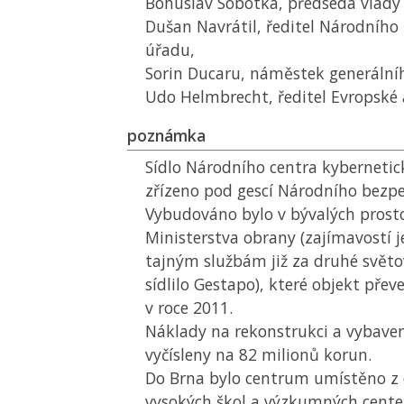
Bohuslav Sobotka, předseda vlády
Dušan Navrátil, ředitel Národního
úřadu,
Sorin Ducaru, náměstek generáln
Udo Helmbrecht, ředitel Evropské
poznámka
Sídlo Národního centra kybernetic
zřízeno pod gescí Národního bezp
Vybudováno bylo v bývalých prost
Ministerstva obrany (zajímavostí j
tajným službám již za druhé světov
sídlilo Gestapo), které objekt pře
v roce 2011.
Náklady na rekonstrukci a vybavení
vyčísleny na 82 milionů korun.
Do Brna bylo centrum umístěno z 
vysokých škol a výzkumných center