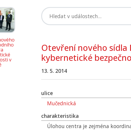
nového
odního
Otevření nového sídla
ra
tické
kybernetické bezpečno
sti v
ě
13. 5. 2014
ulice
Mučednická
charakteristika
Úlohou centra je zejména koordina