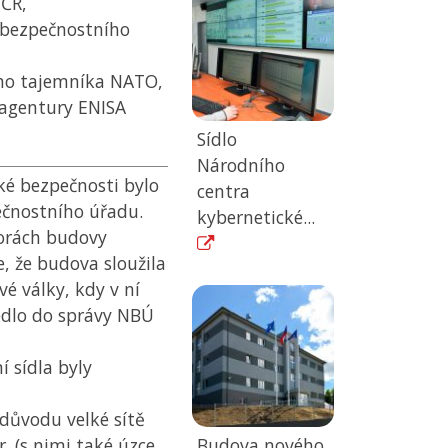
 ČR,
 bezpečnostního
ího tajemníka NATO,
 agentury ENISA
Sídlo
Národního
ké bezpečnosti bylo
centra
ečnostního úřadu.
kybernetické...
orách budovy
e, že budova sloužila
é války, kdy v ní
vedlo do správy NBÚ
 sídla byly
důvodu velké sítě
Budova nového
. (s nimi také úzce