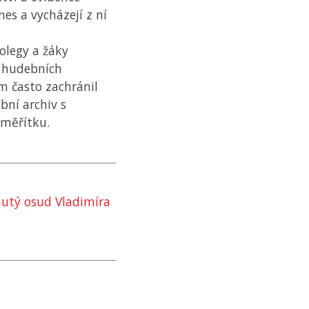
s a vycházejí z ní
olegy a žáky
 hudebních
m často zachránil
bní archiv s
 měřítku.
utý osud Vladimíra