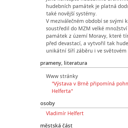
hudebních památek je platná dodne
také novější systémy.
V meziválečném období se svými k
soustředil do
MZM
velké množství
památek z území Moravy, které tí
před devastací, a vytvořil tak hude
unikátní šíří záběru i ve světovém
prameny, literatura
Www stránky
"Výstava v Brně připomíná pohn
Helferta"
osoby
Vladimír Helfert
městská část