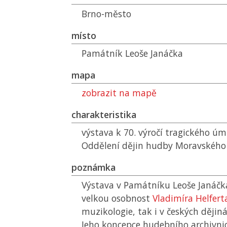
Brno-město
místo
Památník Leoše Janáčka
mapa
zobrazit na mapě
charakteristika
výstava k 70. výročí tragického úm
Oddělení dějin hudby Moravskéh
poznámka
Výstava v Památníku Leoše Janáč
velkou osobnost
Vladimíra Helfert
muzikologie, tak i v českých dějinác
Jeho koncepce hudebního archivnic