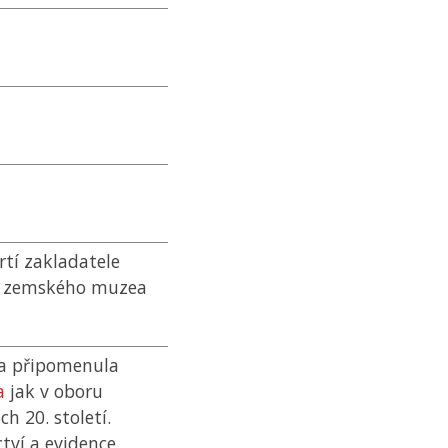
rtí zakladatele
o zemského muzea
ka připomenula
a
jak v oboru
h 20. století.
tví a evidence