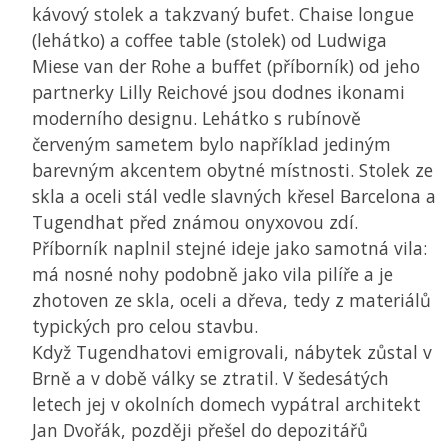
kávový stolek a takzvaný bufet. Chaise longue
(lehátko) a coffee table (stolek) od Ludwiga
Miese van der Rohe a buffet (příborník) od jeho
partnerky Lilly Reichové jsou dodnes ikonami
moderního designu. Lehátko s rubínově
červeným sametem bylo například jediným
barevným akcentem obytné místnosti. Stolek ze
skla a oceli stál vedle slavných křesel Barcelona a
Tugendhat před známou onyxovou zdí.
Příborník naplnil stejné ideje jako samotná vila:
má nosné nohy podobně jako vila pilíře a je
zhotoven ze skla, oceli a dřeva, tedy z materiálů
typických pro celou stavbu.
Když Tugendhatovi emigrovali, nábytek zůstal v
Brně a v době války se ztratil. V šedesátých
letech jej v okolních domech vypátral architekt
Jan Dvořák, později přešel do depozitářů